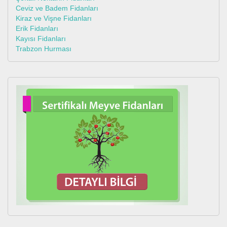
Ceviz ve Badem Fidanları
Kiraz ve Vişne Fidanları
Erik Fidanları
Kayısı Fidanları
Trabzon Hurması