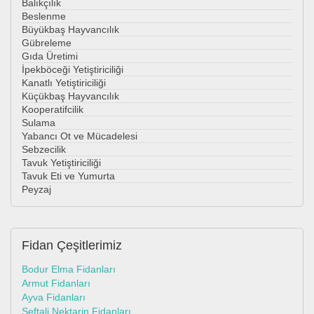
Balıkçılık
Beslenme
Büyükbaş Hayvancılık
Gübreleme
Gıda Üretimi
İpekböceği Yetiştiriciliği
Kanatlı Yetiştiriciliği
Küçükbaş Hayvancılık
Kooperatifcilik
Sulama
Yabancı Ot ve Mücadelesi
Sebzecilik
Tavuk Yetiştiriciliği
Tavuk Eti ve Yumurta
Peyzaj
Fidan
Çeşitlerimiz
Bodur Elma Fidanları
Armut Fidanları
Ayva Fidanları
Şeftali Nektarin Fidanları