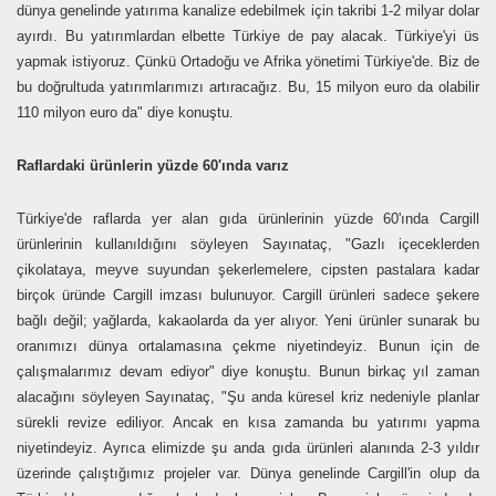
dünya genelinde yatırıma kanalize edebilmek için takribi 1-2 milyar dolar
ayırdı. Bu yatırımlardan elbette Türkiye de pay alacak. Türkiye'yi üs
yapmak istiyoruz. Çünkü Ortadoğu ve Afrika yönetimi Türkiye'de. Biz de
bu doğrultuda yatırımlarımızı artıracağız. Bu, 15 milyon euro da olabilir
110 milyon euro da" diye konuştu.
Raflardaki ürünlerin yüzde 60'ında varız
Türkiye'de raflarda yer alan gıda ürünlerinin yüzde 60'ında Cargill
ürünlerinin kullanıldığını söyleyen Sayınataç, "Gazlı içeceklerden
çikolataya, meyve suyundan şekerlemelere, cipsten pastalara kadar
birçok üründe Cargill imzası bulunuyor. Cargill ürünleri sadece şekere
bağlı değil; yağlarda, kakaolarda da yer alıyor. Yeni ürünler sunarak bu
oranımızı dünya ortalamasına çekme niyetindeyiz. Bunun için de
çalışmalarımız devam ediyor" diye konuştu. Bunun birkaç yıl zaman
alacağını söyleyen Sayınataç, "Şu anda küresel kriz nedeniyle planlar
sürekli revize ediliyor. Ancak en kısa zamanda bu yatırımı yapma
niyetindeyiz. Ayrıca elimizde şu anda gıda ürünleri alanında 2-3 yıldır
üzerinde çalıştığımız projeler var. Dünya genelinde Cargill'in olup da