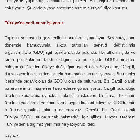
Türkiye'de yapmadığı alanlarda bu projeler. Bu projeler üzerinde de
çalışıyoruz. Şu anda piyasa araştırmalarımız sürüyor" diye konuştu.
Türkiye'de yerli mısır işliyoruz
Toplantı sonrasında gazetecilerin sorularını yanıtlayan Sayınataç, son
dönemde kamuoyunda sıkça tartışılan genetiği değiştirilmiş
organizmalarla (GDO) ilgili açıklamalarda bulundu. Her ülkenin gıda ve
tarım politikalarının farklı olduğunu ve bu ölçüde GDO'lu ürünlere
bakışın da ülkeden ülkeye değiştiğine işaret eden Sayınataç, "Cargill,
dünya genelindeki gıdacılar için hammadde üretimi yapıyor. Bu ürünler
içerisinde organik olan da GDO'lu olan da bulunuyor. Biz Cargill olarak
bu ürünlerimizi müşteriler talep ederse gönderiyoruz. Cargill bulunduğu
ülkelerin kurallarına uymakla mükellef uluslararası bir firma. Biz bütün
ülkelerin yasalarına ve kanunlarına uygun hareket ediyoruz. GDO'lu ürün
o ülkede yasaksa tabii ki getirmiyoruz. Örneğin biz Cargill olarak
Türkiye GDO'lu ürüne sıcak bakmadığı için glikoz, fruktoz üretimini
Türkiye'den aldığımız yerli mısırla yapıyoruz" dedi.
kaynak: