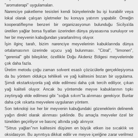
"aromaterapi" uygulamaları.
Narenciye paketleme tesisleri kendi bünyelerinde bu işi kurabilir veya
lokal olarak çalışan işletmeler bu konuya yatırım yapabilir. Örneğin
kooperatifleşme benzeri bir organizasyonun bulunduğu Sicilya'da
üretilen yağlar borsa fiyatları üzerinden dünya piyasasına sunuluyor ve
her bir meyvenin kabuğundan yararlanılmış oluyor.
İşin ilginç tarafı, bizim narenciye meyvelerinin kabuklarında dünya
ortalamasının üzerinde uçucu yağ bulunması. "Citral", "limonen",
"gerenial" gibi bileşikler, özellikle Doğu Akdeniz Bölgesi meyvelerinde
çok daha fazla.
Üretim metodu çoğu zaman solvent esaslı çözücülerle gerçekleşiyorsa
da bu yöntem oldukça tehlikeli ve yağ kalitesini bozan bir uygulama.
Şimdi ekstarksiyonla yağ elde edilmesi daha çok tercih ediliyor, çıkan
yağ kaliteli oluyor. Ancak bu yöntemde meyve kabuklarının tıpkı
zeytinyağı elde edilmesi gibi "soğuk sıkım"la alınması gerekiyor. Bunlar
daha çok ıskarta meyvelere uygulanan yöntem.
Son teknoloji ise her bir meyvenin kabuğundaki gözeneklerin delinerek
yağın direkt olarak alınması şeklinde. Bu amaçla meyveler özel bir
tünelden geçiriliyor ve basınç altında yağı alınıyor.
"Sitrus yağları"nın kalitesini düşüren en büyük etken ise sıcaklık ve
oksidasyon. Bu ayrıntıya dikkat edilir ve meyve içeriğine zarar verilmez