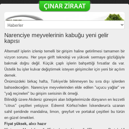
Narenciye meyvelerinin kabuğu yeni gelir
kapısı
Alternatif işlerin izlenip temelli bir girişim haline getirilmesi tamamen bir
vizyon sorunu. Her şeye girift teknoloji ve yüksek sermaye gözlüğüyle
bakmak doğru değil. Küçük çaplı işlerin bahşettiği fırsatlar da var.
Üstelik bu işler kulvar değiştirmek isteyen girişimciler için yeni bir açılım
demek.
Önümüzdeki birkaç hafta, Türkiye'de bilinmeyen bu sıra dışı işlerden
bahsedeceğim. Narenciye meyvelerinden elde edilen "uçucu yağlar" ve
"yağ reçineleri" bu girişim serisinin ilk örneği.
Bilindiği üzere Akdeniz güneşini alan bölgelerimizde dünyanın en lezzetli
"citrus" çeşitleri yetişiyor. Edremit Körfezi'nden İskenderun'a uzanan
sahil şeridinde mandalina, limon, greyfurt ve portakal çeşitleri bu türün
en güzel örnekleri.
Fiyat yüksek, alıcı hazır