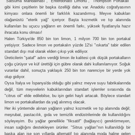
"Satsuma Mandalinası", "Enterdonato Limonu", "Thompson Portakalı"
gibi kimi çeşitlerin bir başka özelliği daha var. Anadolu coğrafyasının
kimyası onlara önemli bir farklılık kazandırmış. Meyve kabukları
olağanüstü "eterik yağ" içeriyor. Başta kozmetik ve tıp alanında
kullanılan bu uçucu yağların en önemli farkı, yüksek fiyatlarıyla hazır
ihracata konu olması!
Halen Türkiye'de 850 bin ton limon, 1 milyon 700 bin ton portakal
yetişiyor. Sadece limon ve portakalın yüzde 12'si "ıskarta" tabir edilen
standart dışı mal olarak elden çıkıp yok ediliyor.
Üreticilerin "şataf" adını verdiği limon ile kalitesi çok düşük portakalların
çoğu çürüyor ve küf ürettiği için gübre olarak dahi kullanılamıyor. Soğuk
vuranlar dahil, sonuçta yaklaşık 250 bin ton narenciye bir yerde yok
olup gidiyor.
Oysa İtalya ve İspanya'da olduğu gibi yalnız meyve suyu fabrikalarında
değil, tüm meyvelerin kabuklarından standart işlemler sırasında da
"citrus oil" elde edilebilse, bu işin geliri hayli artacak. Böylece standart
limon ve portakallardan da yağ alınmış olacak.
Her iki yöntemde alınan yağların yalnız kozmetik ve tıp alanında değil;
meşrubat, pastacılık, gıda ve temizlik endüstrilerinde de kullanıldığını
söyleyeyim. Bu yağlar genellikle "fiksatif" (bağlayıcı) gerektirmeyen,
insan sağlığını destekleyen ürünler. "Sitrus yağları"nın kullanıldığı bir
başka alan ise son yıllarda alternatif tıp alanında moda haline gelen