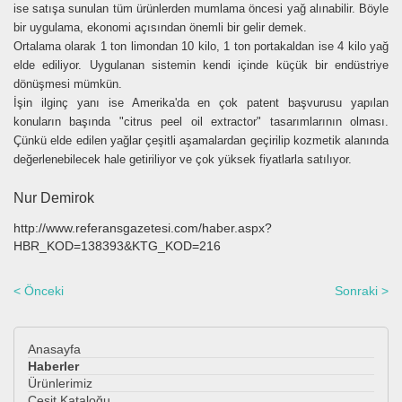
ise satışa sunulan tüm ürünlerden mumlama öncesi yağ alınabilir. Böyle
bir uygulama, ekonomi açısından önemli bir gelir demek.
Ortalama olarak 1 ton limondan 10 kilo, 1 ton portakaldan ise 4 kilo yağ
elde ediliyor. Uygulanan sistemin kendi içinde küçük bir endüstriye
dönüşmesi mümkün.
İşin ilginç yanı ise Amerika'da en çok patent başvurusu yapılan
konuların başında "citrus peel oil extractor" tasarımlarının olması.
Çünkü elde edilen yağlar çeşitli aşamalardan geçirilip kozmetik alanında
değerlenebilecek hale getiriliyor ve çok yüksek fiyatlarla satılıyor.
Nur Demirok
http://www.referansgazetesi.com/haber.aspx?
HBR_KOD=138393&KTG_KOD=216
< Önceki
Sonraki >
Anasayfa
Haberler
Ürünlerimiz
Çeşit Kataloğu